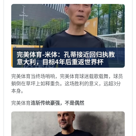
完美体育当终场哨响，完美体育球迷载歌载舞，球员
躺倒在草坪上如释重负。这场胜利的意义，远超3分
本身。
完美体育
连斩传统豪强，不是偶然