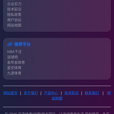
企业实力
技术前沿
隐私政策
用户协议
网站地图
推荐平台
NBA下注
谈球吧
金年会体育
星空体育
九游体育
网站首页
|
关于我们
|
产品中心
|
技术前沿
|
联系我们
|
网
站地图
© 2026 完美体育(中国)官方网站 - 让运动改变生活 版权所有 · 本平