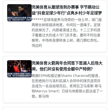
完美体育从建球场到办赛事 字节跳动公
益“抖音足球少年行”点亮乡村少年足球梦
******足球场是养马场旁的一块土坪，球门是
两根长树枝插进地里，中间拉一道绳子。足球
的皮掉光了，内胆被滚成土色。十二三岁的孩
子戴着过大的成人守门员手套，要时不时拉紧
腕带，中场休息便转身上树，摘几颗红杏吃。
场边的
完美体育火箭两年合同签下签湖人后场大
闸，他们并没有使用全额中产特例？
根据ESPN权威记者Shams Charania的报道，
在拒绝执行与洛杉矶湖人合同中的球员选项并
且成为一名自由球员后，老将后卫马库斯-斯马
特Marcus Smart）已经与休斯顿火箭达成了一
致。斯马特