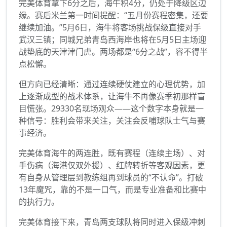
完美体育拿下6分之后，海牛积4分，仍处于降级区边
缘。赛后米兰第一时间提醒：“五月份赛程密集，还要
继续加油。”5月6日，海牛将客场挑战保级直接对手
武汉三镇；同城兄弟青岛西海岸也将在5月5日主场迎
战垫底的天津津门虎。两场都是“6分之战”，容不得半
点松懈。
但方向已经清晰：通过连续硬仗建立的心理优势，加
上逐渐成型的战术体系，让海牛不再像赛季初那样盲
目慌张。29330名现场观众——这个数字本身就是一
种信号：胜利会带来关注，关注会反哺球队士气与赛
事经济。
完美体育海牛的两连胜，既有赛程（连续主场）、对
手伤病（海港仅双外援）、红牌转折等客观因素，更
有自身从管理层到教练组再到球员的“不认命”。打破
13年魔咒，靠的不是一口气，而是专业准备和比赛中
的执行力。
完美体育接下来，青岛两支球队将同时进入保级冲刺