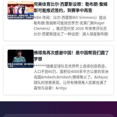
完美体育比尔·西蒙斯设想：勒布朗·詹姆
斯可能推迟签约，到赛季中再签
NBA 传闻：比尔·西蒙斯Bill Simmons）提出
勒布朗·詹姆斯可能效仿罗杰·克莱门斯Roger
Clemens），推迟签约至 2026 年体育评论员
比尔·西蒙斯提出了一种设想：湖人球星勒布朗·
佛得角再次感谢中国！是中国帮我们圆了
梦想
******随着足球队在世界杯上连续创造奇迹，
人口不到60万、面积仅4000多平方公里的非洲
岛国&mdash;&mdash;佛得角火了。&ldquo;
球队的惊艳表现，让所有佛得角人民都充满了
喜悦与自豪！&rdqu